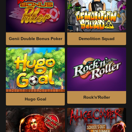
Genii Double Bonus Poker
Demolition Squad
Rock'n'Roller
Hugo Goal