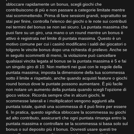
sbloccare rapidamente un bonus, scegli giochi che
contribuiscono di più e non passare a categorie limitate mentre
stai scommettendo. Prima di fare sessioni grandi, soprattutto se
stai per finire, controlla l'elenco dei giochi o le note sui contributi
nei termini del bonus se non sei sicuro. La puntata massima che
puoi fare su un giro, una mano o un round mentre un bonus è
attivo è registrata nel limite di puntata massima. Questo è un
motivo comune per cui i casinò modificano i saldi dei giocatori o
tolgono le vincite bonus dopo una richiesta di prelievo. Anche se
in seguito scommetti di meno, la violazione può cancellare
qualsiasi vincita legata al bonus se la puntata massima è 5 e fai
un singolo giro di 10. Non metterti nei guai con le regole della
puntata massima; imposta la dimensione della tua scommessa
sotto il limite e rispettalo, anche quando acquisti feature o giochi
round bonus dove le puntate possono aumentare. È più facile
non notare un aumento della puntata quando scegli l'opzione di
gioco veloce. Ricorda sempre che in alcuni giochi, le
scommesse laterali e i moltiplicatori vengono aggiunti alla
puntata totale, quindi una scommessa di 4 può finire per essere
6. In pratica, questo significa sbloccare la scommessa su giochi
ad alto contributo, assicurarti che ogni puntata rimanga entro la
puntata massima e controllare se la scommessa si basa solo sul
bonus o sul deposito più il bonus. Dovresti usare questi tre