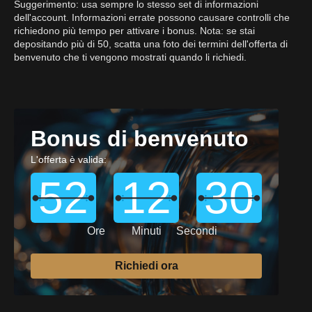
Suggerimento: usa sempre lo stesso set di informazioni
dell'account. Informazioni errate possono causare controlli che
richiedono più tempo per attivare i bonus. Nota: se stai
depositando più di 50, scatta una foto dei termini dell'offerta di
benvenuto che ti vengono mostrati quando li richiedi.
Bonus di benvenuto
L'offerta è valida:
52
12
28
Ore
Minuti
Secondi
Richiedi ora