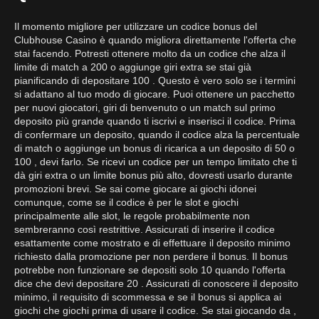
Il momento migliore per utilizzare un codice bonus del
Clubhouse Casino è quando migliora direttamente l'offerta che
stai facendo. Potresti ottenere molto da un codice che alza il
limite di match a 200 o aggiunge giri extra se stai già
pianificando di depositare 100 . Questo è vero solo se i termini
si adattano al tuo modo di giocare. Puoi ottenere un pacchetto
per nuovi giocatori, giri di benvenuto o un match sul primo
deposito più grande quando ti iscrivi e inserisci il codice. Prima
di confermare un deposito, quando il codice alza la percentuale
di match o aggiunge un bonus di ricarica a un deposito di 50 o
100 , devi farlo. Se ricevi un codice per un tempo limitato che ti
dà giri extra o un limite bonus più alto, dovresti usarlo durante
promozioni brevi. Se sai come giocare ai giochi idonei
comunque, come se il codice è per le slot e giochi
principalmente alle slot, le regole probabilmente non
sembreranno così restrittive. Assicurati di inserire il codice
esattamente come mostrato e di effettuare il deposito minimo
richiesto dalla promozione per non perdere il bonus. Il bonus
potrebbe non funzionare se depositi solo 10 quando l'offerta
dice che devi depositare 20 . Assicurati di conoscere il deposito
minimo, il requisito di scommessa e se il bonus si applica ai
giochi che giochi prima di usare il codice. Se stai giocando da ,