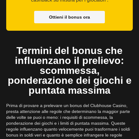
Ottieni il bonus ora
Termini del bonus che
influenzano il prelievo:
scommessa,
ponderazione dei giochi e
puntata massima
Prima di provare a prelevare un bonus del Clubhouse Casino,
presta attenzione alle regole che determinano la maggior parte
delle volte se puoi o meno: i requisiti di scommessa, la
ponderazione dei giochi e i limiti di puntata massima. Queste
regole influenzano quanto velocemente puoi trasformare i soldi
bonus in soldi veri e quanto è semplice infrangere le regole