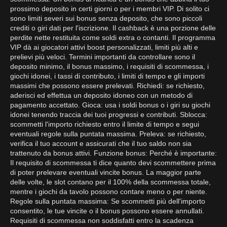
prossimo deposito in certi giorni o per i membri VIP. Di solito ci
sono limiti severi sui bonus senza deposito, che sono piccoli
crediti o giri dati per l'iscrizione. Il cashback è una porzione delle
perdite nette restituita come soldi extra o contanti. Il programma
VIP dà ai giocatori attivi boost personalizzati, limiti più alti e
prelievi più veloci. Termini importanti da controllare sono il
deposito minimo, il bonus massimo, i requisiti di scommessa, i
giochi idonei, i tassi di contributo, i limiti di tempo e gli importi
massimi che possono essere prelevati. Richiedi: se richiesto,
aderisci ed effettua un deposito idoneo con un metodo di
pagamento accettato. Gioca: usa i soldi bonus o i giri su giochi
idonei tenendo traccia dei tuoi progressi e contributi. Sblocca:
scommetti l'importo richiesto entro il limite di tempo e segui
eventuali regole sulla puntata massima. Preleva: se richiesto,
verifica il tuo account e assicurati che il tuo saldo non sia
trattenuto da bonus attivi. Funzione bonus: Perché è importante:
Il requisito di scommessa ti dice quanto devi scommettere prima
di poter prelevare eventuali vincite bonus. La maggior parte
delle volte, le slot contano per il 100% della scommessa totale,
mentre i giochi da tavolo possono contare meno o per niente.
Regole sulla puntata massima: Se scommetti più dell'importo
consentito, le tue vincite o il bonus possono essere annullati.
Requisiti di scommessa non soddisfatti entro la scadenza