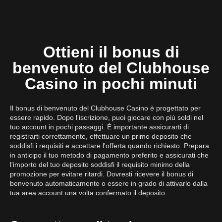
Ottieni il bonus di
benvenuto del Clubhouse
Casino in pochi minuti
Il bonus di benvenuto del Clubhouse Casino è progettato per
essere rapido. Dopo l'iscrizione, puoi giocare con più soldi nel
tuo account in pochi passaggi. È importante assicurarti di
registrarti correttamente, effettuare un primo deposito che
soddisfi i requisiti e accettare l'offerta quando richiesto. Prepara
in anticipo il tuo metodo di pagamento preferito e assicurati che
l'importo del tuo deposito soddisfi il requisito minimo della
promozione per evitare ritardi. Dovresti ricevere il bonus di
benvenuto automaticamente o essere in grado di attivarlo dalla
tua area account una volta confermato il deposito.