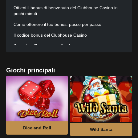
Ottieni il bonus di benvenuto del Clubhouse Casino in
pochi minuti
Come ottenere il tuo bonus: passo per passo
Il codice bonus del Clubhouse Casino
Quando utilizzare un codice bonus
I bonus e le offerte giornaliere più recenti del Clubhouse
Casino
Giochi principali
Bonus di ricarica giornalieri
Giri gratuiti a sorpresa
Offerte di cashback
Boost del gioco del giorno
Cosa dovresti controllare prima di giocare
Termini del bonus che influenzano il prelievo:
Dice and Roll
Wild Santa
scommessa, ponderazione dei giochi e puntata