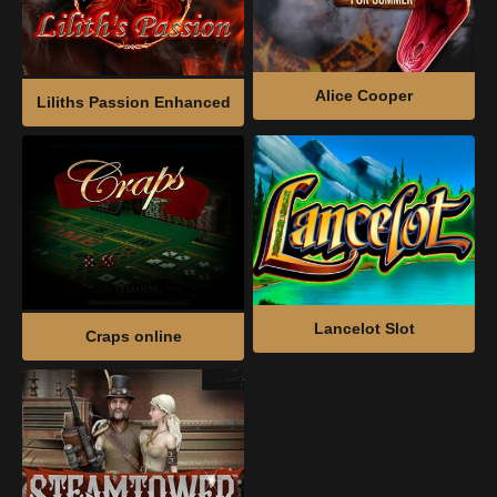
Alice Cooper
Liliths Passion Enhanced
English Rose
Craps online