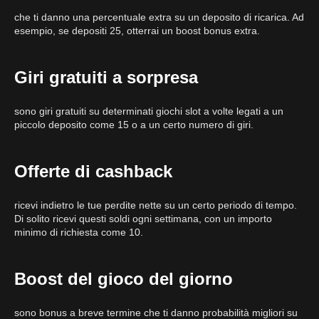
che ti danno una percentuale extra su un deposito di ricarica. Ad
esempio, se depositi 25, otterrai un boost bonus extra.
Giri gratuiti a sorpresa
sono giri gratuiti su determinati giochi slot a volte legati a un
piccolo deposito come 15 o a un certo numero di giri.
Offerte di cashback
ricevi indietro le tue perdite nette su un certo periodo di tempo.
Di solito ricevi questi soldi ogni settimana, con un importo
minimo di richiesta come 10.
Boost del gioco del giorno
sono bonus a breve termine che ti danno probabilità migliori su