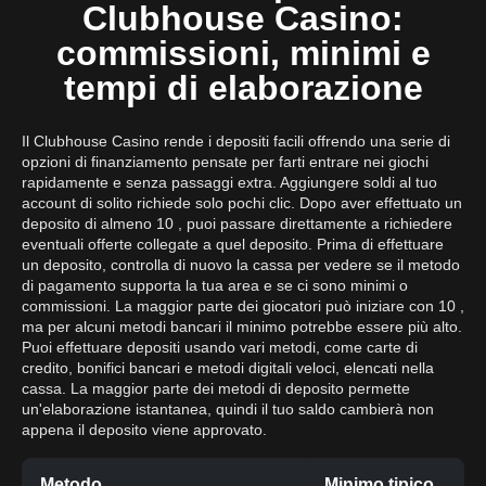
Clubhouse Casino:
commissioni, minimi e
tempi di elaborazione
Il Clubhouse Casino rende i depositi facili offrendo una serie di
opzioni di finanziamento pensate per farti entrare nei giochi
rapidamente e senza passaggi extra. Aggiungere soldi al tuo
account di solito richiede solo pochi clic. Dopo aver effettuato un
deposito di almeno 10 , puoi passare direttamente a richiedere
eventuali offerte collegate a quel deposito. Prima di effettuare
un deposito, controlla di nuovo la cassa per vedere se il metodo
di pagamento supporta la tua area e se ci sono minimi o
commissioni. La maggior parte dei giocatori può iniziare con 10 ,
ma per alcuni metodi bancari il minimo potrebbe essere più alto.
Puoi effettuare depositi usando vari metodi, come carte di
credito, bonifici bancari e metodi digitali veloci, elencati nella
cassa. La maggior parte dei metodi di deposito permette
un'elaborazione istantanea, quindi il tuo saldo cambierà non
appena il deposito viene approvato.
Metodo
Minimo tipico