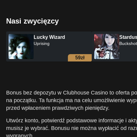
Nasi zwycięzcy
Vikings Go To Hell
Lucky 
Cereal Killer
Uprising
34zł
Bonus bez depozytu w Clubhouse Casino to oferta powi
na początku. Ta funkcja ma na celu umożliwienie wypr
przed wpłaceniem prawdziwych pieniędzy.
Utwórz konto, potwierdź podstawowe informacje i akty
musisz je wybrać. Bonusu nie można wypłacić od razu
wygranych.