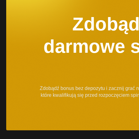
Zdobąd
darmowe s
Zdobądź bonus bez depozytu i zacznij grać n
które kwalifikują się przed rozpoczęciem sp