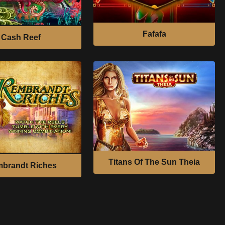
Fafafa
Cash Reef
Titans Of The Sun Theia
brandt Riches