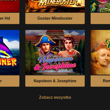
er Hd
Gustav Minebuster
r
Napoleon & Josephine
Rem
Zobacz wszystko