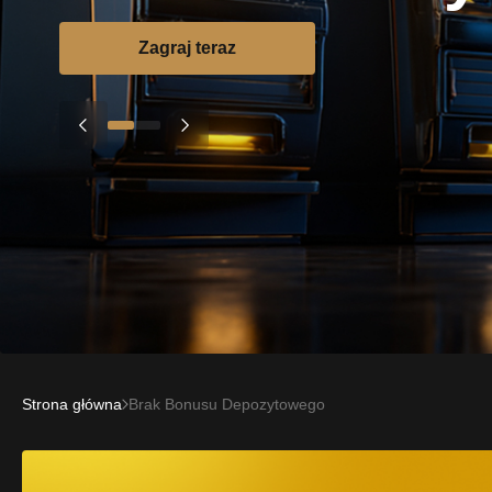
Zagraj teraz
Strona główna
Brak Bonusu Depozytowego