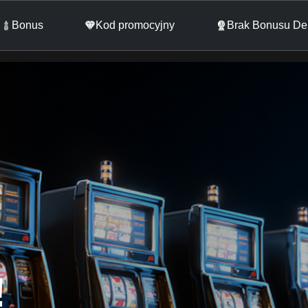
Bonus
Kod promocyjny
Brak Bonusu D
!