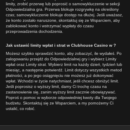
limity, zrobić przerwę lub poprosić o samowykluczenie w sekcji
Odpowiedzialna gra. Przerwa blokuje rozgrywkę na określony
czas; samowykluczenie blokuje dostęp na dłużej. Jeśli uważasz,
że konto zostało naruszone, skontaktuj się ze Wsparciem, aby
zablokować konto i wstrzymać wypłaty do czasu
przeprowadzenia dochodzenia.
Jak ustawić limity wpłat i strat w Clubhouse Casino w ?
Możesz szybko sprawdzić konto, aby zobaczyć, ile wydałeś. Po
zalogowaniu przejdź do Odpowiedzialnej gry i wybierz Limity
wpłat oraz Limity strat. Wybierz limit na każdy dzień, tydzień lub
miesiąc, a następnie potwierdź. Limit dotyczy wszystkich metod
płatności, a po jego osiągnięciu nie możesz już dokonywać
wpłat. Wchodzi w życie natychmiast, jeśli chcesz obniżyć limit.
Jeśli poprosisz o wyższy limit, damy Ci trochę czasu na
zastanowienie się, zanim wyższy limit zacznie obowiązywać.
Poproś o pomoc w wyborze odpowiedniej kwoty dla Twojego
budżetu. Skontaktuj się ze Wsparciem, a my pomożemy Ci
ustalić, co robić.