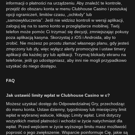
informacji o płatności na urządzeniu. Aby znaleźć te kontrole,
przejdź do obszaru konta w menu Clubhouse Casino i poszukaj
opcji ograniczeń, limitów czasu, „ochłody” lub
„samowykluczenia”. Jeśli nie widzisz kontroli w wersji aplikacji,
zaloguj się na to samo konto w przeglądarce mobilnej. Twój
telefon może pomóc Ci trzymać się decyzji, zmniejszając pokusy
poza aplikacją kasyna. Skorzystaj z iOS i Androida, aby to
zrobić. Nie możesz po prostu złamać własnego planu, gdy jesteś
zmęczony lub zły, więc wyłącz alerty promocyjne i ustaw timery
aplikacji dla każdej gry lub aplikacji. Trzymaj blokady ekranu na
telefonie, jeśli go udostępniasz, aby inni nie mogli przypadkowo
uzyskać do niego dostępu.
FAQ
Jak ustawić limity wpłat w Clubhouse Casino w c?
Możesz uzyskać dostęp do Odpowiedzialnej Gry, przechodząc
do menu konta. Ustaw dzienny, tygodniowy lub miesięczny limit
wpłat w wybranej walucie, klikając Limity wpłat. Limit dotyczy
wszystkich metod płatności i wchodzi w życie natychmiast dla
wpłat. Przed wejściem w życie wyższego limitu masz możliwość
poprosić o jego zwiększenie. Wsparcie poinformuje Cię, jakie są