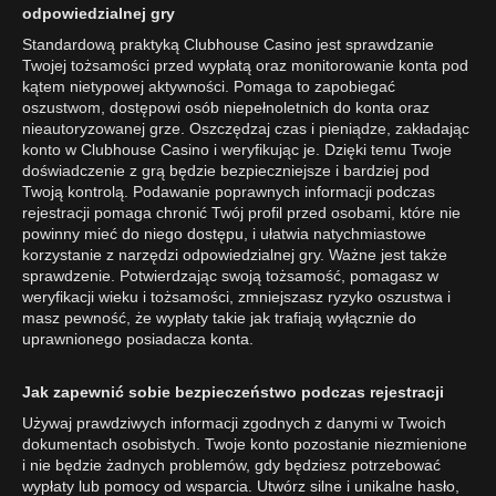
odpowiedzialnej gry
Standardową praktyką Clubhouse Casino jest sprawdzanie
Twojej tożsamości przed wypłatą oraz monitorowanie konta pod
kątem nietypowej aktywności. Pomaga to zapobiegać
oszustwom, dostępowi osób niepełnoletnich do konta oraz
nieautoryzowanej grze. Oszczędzaj czas i pieniądze, zakładając
konto w Clubhouse Casino i weryfikując je. Dzięki temu Twoje
doświadczenie z grą będzie bezpieczniejsze i bardziej pod
Twoją kontrolą. Podawanie poprawnych informacji podczas
rejestracji pomaga chronić Twój profil przed osobami, które nie
powinny mieć do niego dostępu, i ułatwia natychmiastowe
korzystanie z narzędzi odpowiedzialnej gry. Ważne jest także
sprawdzenie. Potwierdzając swoją tożsamość, pomagasz w
weryfikacji wieku i tożsamości, zmniejszasz ryzyko oszustwa i
masz pewność, że wypłaty takie jak trafiają wyłącznie do
uprawnionego posiadacza konta.
Jak zapewnić sobie bezpieczeństwo podczas rejestracji
Używaj prawdziwych informacji zgodnych z danymi w Twoich
dokumentach osobistych. Twoje konto pozostanie niezmienione
i nie będzie żadnych problemów, gdy będziesz potrzebować
wypłaty lub pomocy od wsparcia. Utwórz silne i unikalne hasło,