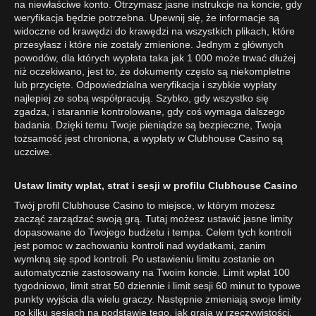
na niewłaściwe konto. Otrzymasz jasne instrukcje na koncie, gdy
weryfikacja będzie potrzebna. Upewnij się, że informacje są
widoczne od krawędzi do krawędzi na wszystkich plikach, które
przesyłasz i które nie zostały zmienione. Jednym z głównych
powodów, dla których wypłata taka jak 1 000 może trwać dłużej
niż oczekiwano, jest to, że dokumenty często są niekompletne
lub przycięte. Odpowiedzialna weryfikacja i szybkie wypłaty
najlepiej ze sobą współpracują. Szybko, gdy wszystko się
zgadza, i starannie kontrolowane, gdy coś wymaga dalszego
badania. Dzięki temu Twoje pieniądze są bezpieczne, Twoja
tożsamość jest chroniona, a wypłaty w Clubhouse Casino są
uczciwe.
Ustaw limity wpłat, strat i sesji w profilu Clubhouse Casino
Twój profil Clubhouse Casino to miejsce, w którym możesz
zacząć zarządzać swoją grą. Tutaj możesz ustawić jasne limity
dopasowane do Twojego budżetu i tempa. Celem tych kontroli
jest pomoc w zachowaniu kontroli nad wydatkami, zanim
wymkną się spod kontroli. Po ustawieniu limitu zostanie on
automatycznie zastosowany na Twoim koncie. Limit wpłat 100
tygodniowo, limit strat 50 dziennie i limit sesji 60 minut to typowe
punkty wyjścia dla wielu graczy. Następnie zmieniają swoje limity
po kilku sesjach na podstawie tego, jak grają w rzeczywistości.