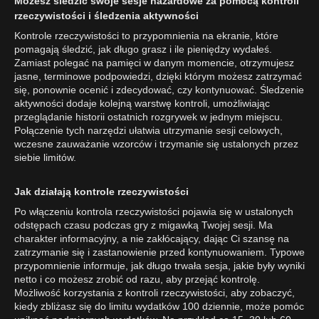
Możesz śledzić swoje sesje hazardowe za pomocą kontroli
rzeczywistości i śledzenia aktywności
Kontrole rzeczywistości to przypomnienia na ekranie, które
pomagają śledzić, jak długo grasz i ile pieniędzy wydałeś.
Zamiast polegać na pamięci w danym momencie, otrzymujesz
jasne, terminowe podpowiedzi, dzięki którym możesz zatrzymać
się, ponownie ocenić i zdecydować, czy kontynuować. Śledzenie
aktywności dodaje kolejną warstwę kontroli, umożliwiając
przeglądanie historii ostatnich rozgrywek w jednym miejscu.
Połączenie tych narzędzi ułatwia utrzymanie sesji celowych,
wczesne zauważanie wzorców i trzymanie się ustalonych przez
siebie limitów.
Jak działają kontrole rzeczywistości
Po włączeniu kontrola rzeczywistości pojawia się w ustalonych
odstępach czasu podczas gry z migawką Twojej sesji. Ma
charakter informacyjny, a nie zakłócający, dając Ci szansę na
zatrzymanie się i zastanowienie przed kontynuowaniem. Typowe
przypomnienie informuje, jak długo trwała sesja, jakie były wyniki
netto i co możesz zrobić od razu, aby przejąć kontrolę.
Możliwość korzystania z kontroli rzeczywistości, aby zobaczyć,
kiedy zbliżasz się do limitu wydatków 100 dziennie, może pomóc