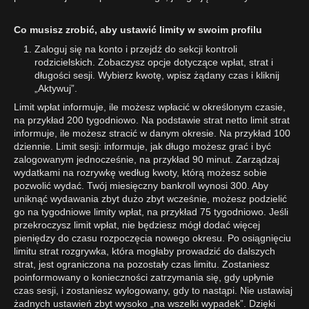
Co musisz zrobić, aby ustawić limity w swoim profilu
Zaloguj się na konto i przejdź do sekcji kontroli
rodzicielskich. Zobaczysz opcje dotyczące wpłat, strat i
długości sesji. Wybierz kwotę, wpisz żądany czas i kliknij
„Aktywuj”.
Limit wpłat informuje, ile możesz wpłacić w określonym czasie,
na przykład 200 tygodniowo. Na podstawie strat netto limit strat
informuje, ile możesz stracić w danym okresie. Na przykład 100
dziennie. Limit sesji: informuje, jak długo możesz grać i być
zalogowanym jednocześnie, na przykład 90 minut. Zarządzaj
wydatkami na rozrywkę według kwoty, którą możesz sobie
pozwolić wydać. Twój miesięczny bankroll wynosi 300. Aby
uniknąć wydawania zbyt dużo zbyt wcześnie, możesz podzielić
go na tygodniowe limity wpłat, na przykład 75 tygodniowo. Jeśli
przekroczysz limit wpłat, nie będziesz mógł dodać więcej
pieniędzy do czasu rozpoczęcia nowego okresu. Po osiągnięciu
limitu strat rozgrywka, która mogłaby prowadzić do dalszych
strat, jest ograniczona na pozostały czas limitu. Zostaniesz
poinformowany o konieczności zatrzymania się, gdy upłynie
czas sesji, i zostaniesz wylogowany, gdy to nastąpi. Nie ustawiaj
żadnych ustawień zbyt wysoko „na wszelki wypadek”. Dzięki