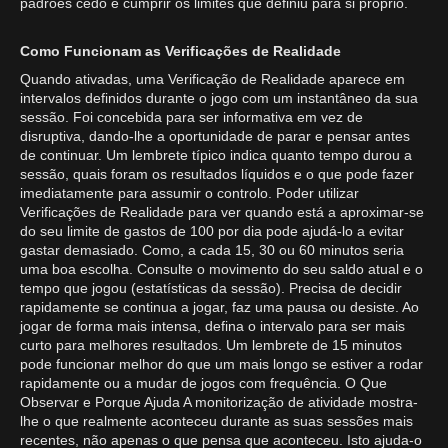
padrões cedo e cumprir os limites que definiu para si próprio.
Como Funcionam as Verificações de Realidade
Quando ativadas, uma Verificação de Realidade aparece em
intervalos definidos durante o jogo com um instantâneo da sua
sessão. Foi concebida para ser informativa em vez de
disruptiva, dando-lhe a oportunidade de parar e pensar antes
de continuar. Um lembrete típico indica quanto tempo durou a
sessão, quais foram os resultados líquidos e o que pode fazer
imediatamente para assumir o controlo. Poder utilizar
Verificações de Realidade para ver quando está a aproximar-se
do seu limite de gastos de 100 por dia pode ajudá-lo a evitar
gastar demasiado. Como, a cada 15, 30 ou 60 minutos seria
uma boa escolha. Consulte o movimento do seu saldo atual e o
tempo que jogou (estatísticas da sessão). Precisa de decidir
rapidamente se continua a jogar, faz uma pausa ou desiste. Ao
jogar de forma mais intensa, defina o intervalo para ser mais
curto para melhores resultados. Um lembrete de 15 minutos
pode funcionar melhor do que um mais longo se estiver a rodar
rapidamente ou a mudar de jogos com frequência. O Que
Observar e Porque Ajuda A monitorização de atividade mostra-
lhe o que realmente aconteceu durante as suas sessões mais
recentes, não apenas o que pensa que aconteceu. Isto ajuda-o