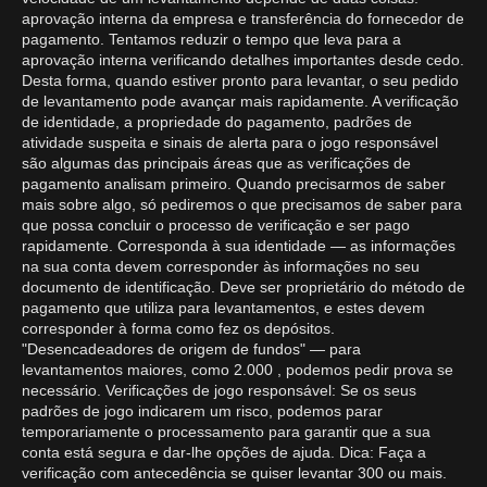
aprovação interna da empresa e transferência do fornecedor de
pagamento. Tentamos reduzir o tempo que leva para a
aprovação interna verificando detalhes importantes desde cedo.
Desta forma, quando estiver pronto para levantar, o seu pedido
de levantamento pode avançar mais rapidamente. A verificação
de identidade, a propriedade do pagamento, padrões de
atividade suspeita e sinais de alerta para o jogo responsável
são algumas das principais áreas que as verificações de
pagamento analisam primeiro. Quando precisarmos de saber
mais sobre algo, só pediremos o que precisamos de saber para
que possa concluir o processo de verificação e ser pago
rapidamente. Corresponda à sua identidade — as informações
na sua conta devem corresponder às informações no seu
documento de identificação. Deve ser proprietário do método de
pagamento que utiliza para levantamentos, e estes devem
corresponder à forma como fez os depósitos.
"Desencadeadores de origem de fundos" — para
levantamentos maiores, como 2.000 , podemos pedir prova se
necessário. Verificações de jogo responsável: Se os seus
padrões de jogo indicarem um risco, podemos parar
temporariamente o processamento para garantir que a sua
conta está segura e dar-lhe opções de ajuda. Dica: Faça a
verificação com antecedência se quiser levantar 300 ou mais.