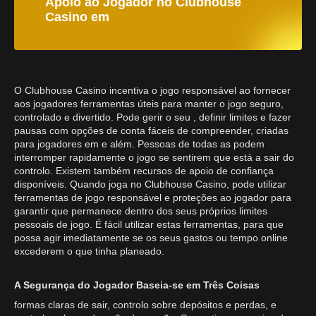
Apoio ao Jogador no Clubhouse
Casino em
O Clubhouse Casino incentiva o jogo responsável ao fornecer
aos jogadores ferramentas úteis para manter o jogo seguro,
controlado e divertido. Pode gerir o seu , definir limites e fazer
pausas com opções de conta fáceis de compreender, criadas
para jogadores em e além. Pessoas de todas as podem
interromper rapidamente o jogo se sentirem que está a sair do
controlo. Existem também recursos de apoio de confiança
disponíveis. Quando joga no Clubhouse Casino, pode utilizar
ferramentas de jogo responsável e proteções ao jogador para
garantir que permanece dentro dos seus próprios limites
pessoais de jogo. É fácil utilizar estas ferramentas, para que
possa agir imediatamente se os seus gastos ou tempo online
excederem o que tinha planeado.
A Segurança do Jogador Baseia-se em Três Coisas
formas claras de sair, controlo sobre depósitos e perdas, e