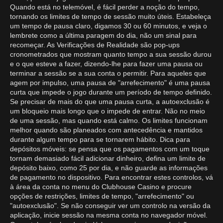
Quando está no telemóvel, é fácil perder a noção do tempo,
tornando os limites de tempo de sessão muito úteis. Estabeleça
um tempo de pausa claro, digamos 30 ou 60 minutos, e veja o
lembrete como a última paragem do dia, não um sinal para
recomeçar. As Verificações de Realidade são pop-ups
cronometrados que mostram quanto tempo a sua sessão durou
e o que esteve a fazer, dizendo-lhe para fazer uma pausa ou
terminar a sessão se a sua conta o permitir. Para aqueles que
agem por impulso, uma pausa de "arrefecimento" é uma pausa
curta que impede o jogo durante um período de tempo definido.
Se precisar de mais do que uma pausa curta, a autoexclusão é
um bloqueio mais longo que o impede de entrar. Não no meio
de uma sessão, mas quando está calmo. Os limites funcionam
melhor quando são planeados com antecedência e mantidos
durante algum tempo para se tornarem hábito. Dica para
depósitos móveis: se pensa que os pagamentos com um toque
tornam demasiado fácil adicionar dinheiro, defina um limite de
depósito baixo, como 25 por dia, e não guarde as informações
de pagamento no dispositivo. Para encontrar estes controlos, vá
à área da conta no menu do Clubhouse Casino e procure
opções de restrições, limites de tempo, "arrefecimento" ou
"autoexclusão". Se não conseguir ver um controlo na versão da
aplicação, inicie sessão na mesma conta no navegador móvel.