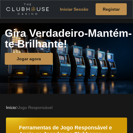
Iniciar Sessão
Registar
Gira Verdadeiro-Mantém-
te Brilhante!
Jogar agora
Início
Jogo Responsável
Ferramentas de Jogo Responsável e