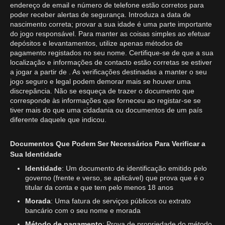
endereço de email e número de telefone estão corretos para
poder receber alertas de segurança. Introduza a data de
nascimento correta; provar a sua idade é uma parte importante
do jogo responsável. Para manter as coisas simples ao efetuar
depósitos e levantamentos, utilize apenas métodos de
pagamento registados no seu nome. Certifique-se de que a sua
localização e informações de contacto estão corretas se estiver
a jogar a partir de . As verificações destinadas a manter o seu
jogo seguro e legal podem demorar mais se houver uma
discrepância. Não se esqueça de trazer o documento que
corresponde às informações que forneceu ao registar-se se
tiver mais do que uma cidadania ou documentos de um país
diferente daquele que indicou.
Documentos Que Podem Ser Necessários Para Verificar a
Sua Identidade
Identidade
: Um documento de identificação emitido pelo
governo (frente e verso, se aplicável) que prova que é o
titular da conta e que tem pelo menos 18 anos
Morada
: Uma fatura de serviços públicos ou extrato
bancário com o seu nome e morada
Método de pagamento
: Prova de propriedade do método