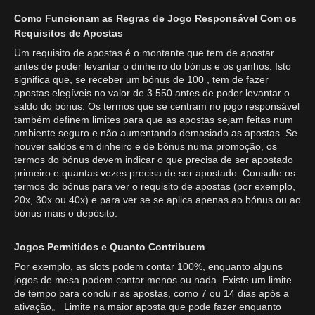
Como Funcionam as Regras de Jogo Responsável Com os
Requisitos de Apostas
Um requisito de apostas é o montante que tem de apostar
antes de poder levantar o dinheiro do bónus e os ganhos. Isto
significa que, se receber um bónus de 100 , tem de fazer
apostas elegíveis no valor de 3.550 antes de poder levantar o
saldo do bónus. Os termos que se centram no jogo responsável
também definem limites para que as apostas sejam feitas num
ambiente seguro e não aumentando demasiado as apostas. Se
houver saldos em dinheiro e de bónus numa promoção, os
termos do bónus devem indicar o que precisa de ser apostado
primeiro e quantas vezes precisa de ser apostado. Consulte os
termos do bónus para ver o requisito de apostas (por exemplo,
20x, 30x ou 40x) e para ver se se aplica apenas ao bónus ou ao
bónus mais o depósito.
Jogos Permitidos e Quanto Contribuem
Por exemplo, as slots podem contar 100%, enquanto alguns
jogos de mesa podem contar menos ou nada. Existe um limite
de tempo para concluir as apostas, como 7 ou 14 dias após a
ativação。 Limite na maior aposta que pode fazer enquanto