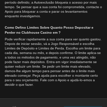
período definido; a Autoexclusão bloqueia o acesso por mais
tempo. Se pensar que a sua conta foi comprometida, contacte o
Apoio para bloquear a conta e parar os levantamentos
enquanto investigamos.
Como Defino Limites Sobre Quanto Posso Depositar e
Perder no Clubhouse Casino em ?
Pode verificar rapidamente a sua conta para ver quanto gastou.
Depois de iniciar sessão, vá a Jogo Responsável e escolha
Limites de Depósito e Limites de Perda. Escolha um limite para
cada dia, semana ou mês, e depois confirme. O limite aplica-se
a todos os métodos de pagamento, e uma vez atingido, não
pode fazer mais depósitos. Entra em vigor imediatamente se
quiser reduzir um limite. Se pedir um limite mais elevado,
damos-lhe algum tempo para pensar antes de o limite mais
elevado começar. Peça ajuda para escolher o montante certo
para o seu orçamento. Fale com o Apoio e ajudá-lo-emos a
decidir o que fazer.