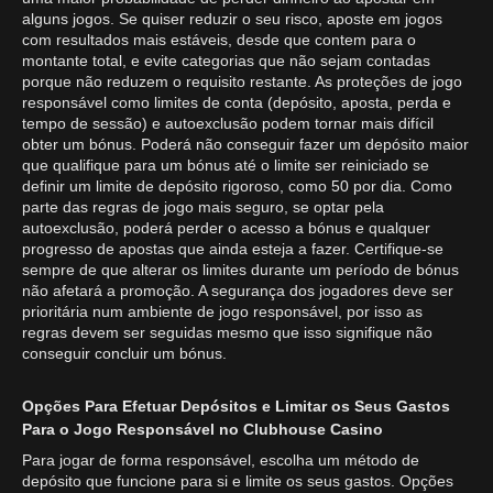
alguns jogos. Se quiser reduzir o seu risco, aposte em jogos
com resultados mais estáveis, desde que contem para o
montante total, e evite categorias que não sejam contadas
porque não reduzem o requisito restante. As proteções de jogo
responsável como limites de conta (depósito, aposta, perda e
tempo de sessão) e autoexclusão podem tornar mais difícil
obter um bónus. Poderá não conseguir fazer um depósito maior
que qualifique para um bónus até o limite ser reiniciado se
definir um limite de depósito rigoroso, como 50 por dia. Como
parte das regras de jogo mais seguro, se optar pela
autoexclusão, poderá perder o acesso a bónus e qualquer
progresso de apostas que ainda esteja a fazer. Certifique-se
sempre de que alterar os limites durante um período de bónus
não afetará a promoção. A segurança dos jogadores deve ser
prioritária num ambiente de jogo responsável, por isso as
regras devem ser seguidas mesmo que isso signifique não
conseguir concluir um bónus.
Opções Para Efetuar Depósitos e Limitar os Seus Gastos
Para o Jogo Responsável no Clubhouse Casino
Para jogar de forma responsável, escolha um método de
depósito que funcione para si e limite os seus gastos. Opções