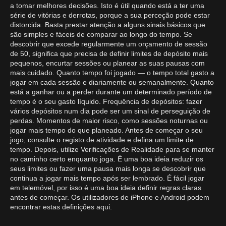
a tomar melhores decisões. Isto é útil quando está a ter uma
série de vitórias e derrotas, porque a sua perceção pode estar
distorcida. Basta prestar atenção a alguns sinais básicos que
são simples e fáceis de comparar ao longo do tempo. Se
descobrir que excede regularmente um orçamento de sessão
de 50, significa que precisa de definir limites de depósito mais
pequenos, encurtar sessões ou planear as suas pausas com
mais cuidado. Quanto tempo foi jogado — o tempo total gasto a
jogar em cada sessão e diariamente ou semanalmente. Quanto
está a ganhar ou a perder durante um determinado período de
tempo é o seu gasto líquido. Frequência de depósitos: fazer
vários depósitos num dia pode ser um sinal de perseguição de
perdas. Momentos de maior risco, como sessões noturnas ou
jogar mais tempo do que planeado. Antes de começar o seu
jogo, consulte o registo de atividade e defina um limite de
tempo. Depois, utilize Verificações de Realidade para se manter
no caminho certo enquanto joga. É uma boa ideia reduzir os
seus limites ou fazer uma pausa mais longa se descobrir que
continua a jogar mais tempo após ser lembrado. É fácil jogar
em telemóvel, por isso é uma boa ideia definir regras claras
antes de começar. Os utilizadores de iPhone e Android podem
encontrar estas definições aqui.