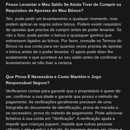
Posso Levantar o Meu Saldo Se Ainda Tiver de Cumprir os
Requisitos de Apostas do Meu Bónus?
Sim, pode pedir um levantamento a qualquer momento, mas
podem aplicar-se regras sobre bónus. Podem existir requisitos
de apostas que precisa de cumprir antes de poder levantar. Se
não o fizer, pode perder o bónus e quaisquer ganhos que
estivessem ligados ao bónus. Por favor, consulte os Termos do
Bónus na sua conta para ver quantas vezes precisa de apostar
o bónus antes de o poder levantar. O apoio pode dizer-lhe
exatamente o que acontece ao seu saldo antes de confirmar o
levantamento se não tiver a certeza.
Que Prova É Necessária e Como Mantém o Jogo
Responsável Seguro?
Verificamos contas para garantir que o proprietário é quem diz
ser, confirmar a sua idade e garantir que possui o método de
pagamento. As verificações geralmente precisam de uma
fotografia do documento de identificação, prova de morada e,
se necessário, prova do método de pagamento. Pode adicionar
ficheiros à sua conta em "Verificação". A verificação ajuda a
impedir que crianças joguem, impede que outras pessoas
utilizem o site e reduz a fraude. As imagens devem ser claras e