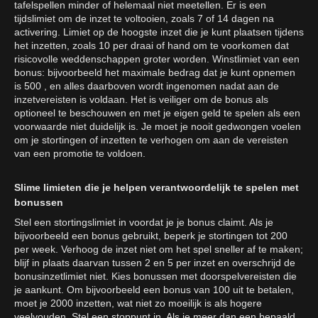
tafelspellen minder of helemaal niet meetellen. Er is een
tijdslimiet om de inzet te voltooien, zoals 7 of 14 dagen na
activering. Limiet op de hoogste inzet die je kunt plaatsen tijdens
het inzetten, zoals 10 per draai of hand om te voorkomen dat
risicovolle weddenschappen groter worden. Winstlimiet van een
bonus: bijvoorbeeld het maximale bedrag dat je kunt opnemen
is 500 , en alles daarboven wordt ingenomen nadat aan de
inzetvereisten is voldaan. Het is veiliger om de bonus als
optioneel te beschouwen en met je eigen geld te spelen als een
voorwaarde niet duidelijk is. Je moet je nooit gedwongen voelen
om je stortingen of inzetten te verhogen om aan de vereisten
van een promotie te voldoen.
Slime limieten die je helpen verantwoordelijk te spelen met
bonussen
Stel een stortingslimiet in voordat je je bonus claimt. Als je
bijvoorbeeld een bonus gebruikt, beperk je stortingen tot 200
per week. Verhoog de inzet niet om het spel sneller af te maken;
blijf in plaats daarvan tussen 2 en 5 per inzet en overschrijd de
bonusinzetlimiet niet. Kies bonussen met doorspelvereisten die
je aankunt. Om bijvoorbeeld een bonus van 100 uit te betalen,
moet je 2000 inzetten, wat niet zo moeilijk is als hogere
veelvouden. Stel een stoppunt in. Als je meer dan een bepaald