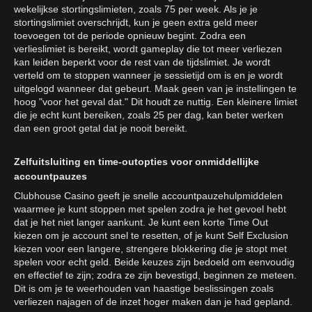
wekelijkse stortingslimieten, zoals 75 per week. Als je je
stortingslimiet overschrijdt, kun je geen extra geld meer
toevoegen tot de periode opnieuw begint. Zodra een
verlieslimiet is bereikt, wordt gameplay die tot meer verliezen
kan leiden beperkt voor de rest van de tijdslimiet. Je wordt
verteld om te stoppen wanneer je sessietijd om is en je wordt
uitgelogd wanneer dat gebeurt. Maak geen van je instellingen te
hoog "voor het geval dat." Dit houdt ze nuttig. Een kleinere limiet
die je echt kunt bereiken, zoals 25 per dag, kan beter werken
dan een groot getal dat je nooit bereikt.
Zelfuitsluiting en time-outopties voor onmiddellijke
accountpauzes
Clubhouse Casino geeft je snelle accountpauzehulpmiddelen
waarmee je kunt stoppen met spelen zodra je het gevoel hebt
dat je het niet langer aankunt. Je kunt een korte Time Out
kiezen om je account snel te resetten, of je kunt Self Exclusion
kiezen voor een langere, strengere blokkering die je stopt met
spelen voor echt geld. Beide keuzes zijn bedoeld om eenvoudig
en effectief te zijn; zodra ze zijn bevestigd, beginnen ze meteen.
Dit is om je te weerhouden van haastige beslissingen zoals
verliezen najagen of de inzet hoger maken dan je had gepland.