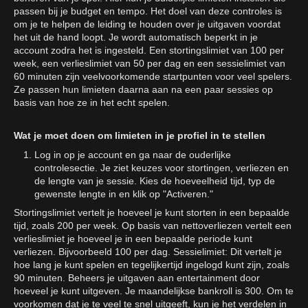
passen bij je budget en tempo. Het doel van deze controles is
om je te helpen de leiding te houden over je uitgaven voordat
het uit de hand loopt. Je wordt automatisch beperkt in je
account zodra het is ingesteld. Een stortingslimiet van 100 per
week, een verlieslimiet van 50 per dag en een sessielimiet van
60 minuten zijn veelvoorkomende startpunten voor veel spelers.
Ze passen hun limieten daarna aan na een paar sessies op
basis van hoe ze in het echt spelen.
Wat je moet doen om limieten in je profiel in te stellen
Log in op je account en ga naar de ouderlijke
controlesectie. Je ziet keuzes voor stortingen, verliezen en
de lengte van je sessie. Kies de hoeveelheid tijd, typ de
gewenste lengte in en klik op "Activeren."
Stortingslimiet vertelt je hoeveel je kunt storten in een bepaalde
tijd, zoals 200 per week. Op basis van nettoverliezen vertelt een
verlieslimiet je hoeveel je in een bepaalde periode kunt
verliezen. Bijvoorbeeld 100 per dag. Sessielimiet: Dit vertelt je
hoe lang je kunt spelen en tegelijkertijd ingelogd kunt zijn, zoals
90 minuten. Beheers je uitgaven aan entertainment door
hoeveel je kunt uitgeven. Je maandelijkse bankroll is 300. Om te
voorkomen dat je te veel te snel uitgeeft, kun je het verdelen in