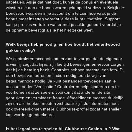
uitbetalen. Als je dat niet doet, kun je de bonus en eventuele
winsten die aan de bonus waren gekoppeld verliezen. Bekijk de
Bonusvoorwaarden in je account om te zien hoe vaak je de
bonus moet inzetten voordat je deze kunt uitbetalen. Support
kan je precies vertellen wat er met je saldo gebeurt voordat je
de opname bevestigt als je het niet zeker weet.
Welk bewijs heb je nodig, en hoe houdt het verantwoord
gokken veilig?
We controleren accounts om ervoor te zorgen dat de eigenaar
is wie hij zegt dat hij is, zijn leeftijd bevestigen en ervoor zorgen
dat hij de betaling bezit. Controles hebben meestal een foto-ID,
een bewijs van adres en, indien nodig, een bewijs van
betaalmethode nodig. Je kunt bestanden toevoegen aan je
account onder "Verificatie." Controleren helpt kinderen om te
voorkomen dat ze spelen, voorkomt dat anderen de site
gebruiken en vermindert fraude. Afbeeldingen moeten duidelijk
zijn en alle hoeken moeten zichtbaar zijn. Je informatie moet
ook overeenkomen met je Clubhouse-profiel zodat het sneller
kan worden goedgekeurd.
Is het legaal om te spelen bij Clubhouse Casino in ? Wat