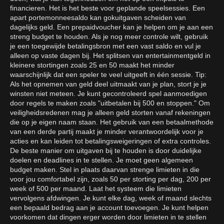
financieren. Het is het beste voor geplande speelsessies. Een
apart portemonneesaldo kan gokuitgaven scheiden van
dagelijks geld. Een prepaidvoucher kan je helpen om je aan een
streng budget te houden. Als je nog meer controle wilt, gebruik
je een toegewijde betalingsbron met een vast saldo en vul je
alleen op vaste dagen bij. Het splitsen van entertainmentgeld in
kleinere stortingen zoals 25 en 50 maakt het minder
waarschijnlijk dat een speler te veel uitgeeft in één sessie. Tip:
Als het opnemen van geld deel uitmaakt van je plan, stort je je
winsten niet meteen. Je kunt gecontroleerd spel aanmoedigen
door regels te maken zoals "uitbetalen bij 500 en stoppen." Om
veiligheidsredenen mag je alleen geld storten vanaf rekeningen
die op je eigen naam staan. Het gebruik van een betaalmethode
van een derde partij maakt je minder verantwoordelijk voor je
acties en kan leiden tot betalingsweigeringen of extra controles.
De beste manier om uitgaven bij te houden is door duidelijke
doelen en deadlines in te stellen. Je moet geen algemeen
budget maken. Stel in plaats daarvan strenge limieten in die
voor jou comfortabel zijn, zoals 50 per storting per dag, 200 per
week of 500 per maand. Laat het systeem die limieten
vervolgens afdwingen. Je kunt elke dag, week of maand slechts
een bepaald bedrag aan je account toevoegen. Je kunt helpen
voorkomen dat dingen erger worden door limieten in te stellen