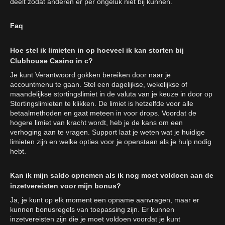
deelt zodat anderen er per ongeluk niet bij kunnen.
Faq
Hoe stel ik limieten in op hoeveel ik kan storten bij
Clubhouse Casino in c?
Je kunt Verantwoord gokken bereiken door naar je
accountmenu te gaan. Stel een dagelijkse, wekelijkse of
maandelijkse stortingslimiet in de valuta van je keuze in door op
Stortingslimieten te klikken. De limiet is hetzelfde voor alle
betaalmethoden en gaat meteen in voor drops. Voordat de
hogere limiet van kracht wordt, heb je de kans om een
verhoging aan te vragen. Support laat je weten wat je huidige
limieten zijn en welke opties voor je openstaan als je hulp nodig
hebt.
Kan ik mijn saldo opnemen als ik nog moet voldoen aan de
inzetvereisten voor mijn bonus?
Ja, je kunt op elk moment een opname aanvragen, maar er
kunnen bonusregels van toepassing zijn. Er kunnen
inzetvereisten zijn die je moet voldoen voordat je kunt