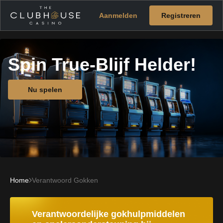
Aanmelden
Registreren
Spin True-Blijf Helder!
Nu spelen
Home
Verantwoord Gokken
Verantwoordelijke gokhulpmiddelen