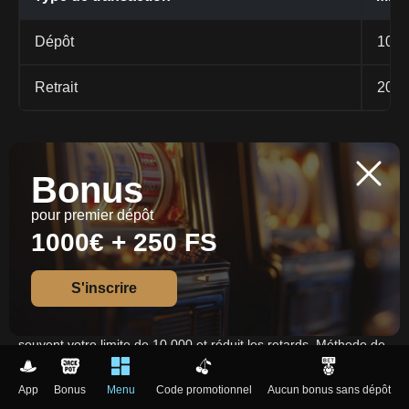
Dépôt
10
Retrait
20
Si vous atteignez un maximum, diviser la transaction en
plusieurs peut aider. Mais surveillez les limites quotidiennes ou
Bonus
hebdomadaires qui peuvent arrêter plus de demandes même si
une limite de demande unique leur permet de se produire.
pour premier dépôt
1000€ + 250 FS
Remarque : Si vous avez un bonus actif, vous pourriez ne pas
pouvoir encaisser tant que tous vos paris n'ont pas été misés.
Par exemple, il peut y avoir des exigences de mise qui doivent
S'inscrire
être remplies avant de pouvoir encaisser un bonus jusqu'à 200.
Qu'est-ce qui peut modifier vos limites ? Statut de vérification :
compléter les vérifications d'identité et de paiement augmente
souvent votre limite de 10 000 et réduit les retards. Méthode de
paiement : certaines méthodes peuvent gérer des dépôts plus
importants comme 5 000, tandis que d'autres fonctionnent
App
Bonus
Menu
Code promotionnel
Aucun bonus sans dépôt
mieux pour des montants plus petits comme 10. Vérifications