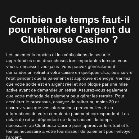
Combien de temps faut-il
pour retirer de l'argent du
Clubhouse Casino ?
Les paiements rapides et les vérifications de sécurité
approfondies sont deux choses très importantes lorsque vous
voulez encaisser vos gains. Vous pouvez généralement
demander un retrait à votre caisse en quelques clics, puis suivre
l'état pendant que le paiement est approuvé et envoyé. Vérifiez
que votre solde est en argent réel et non bloqué par une mise
active avant de demander un retrait. Assurez-vous également
que votre méthode de paiement peut gérer les retraits. Pour
accélérer le processus, essayez de retirer au moins 20 et
assurez-vous que vos informations personnelles et les
informations de votre compte de paiement correspondent. Les
délais de retrait dépendent de deux choses : le temps
nécessaire au Clubhouse Casino pour approuver le retrait et le
temps nécessaire à votre fournisseur de paiement pour envoyer
l'argent.