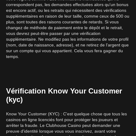
correspondent pas, les demandes effectuées alors qu'un bonus
est encore actif, ou les retraits qui nécessitent des vérifications
supplémentaires en raison de leur taille, comme ceux de 500 ou
plus, sont toutes des raisons courantes de retards. Si vous
changez de méthode de paiement entre le dépôt et le retrait,
vous devrez peut-être passer par une vérification
supplémentaire. Ne modifiez pas les informations de votre profil
(nom, date de naissance, adresse), et ne retirez de l'argent que
sur un compte qui vous appartient. Cela vous fera gagner du
temps.
Vérification Know Your Customer
(kyc)
Know Your Customer (KYC) : C'est quelque chose que tous les
casinos en ligne licenciés font pour protéger les joueurs et
arrêter la fraude. Le Clubhouse Casino peut demander une
preuve d'identité lorsque vous vous inscrivez, avant votre