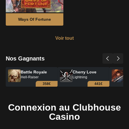
Ways Of Fortune
Voir tout
Nos Gagnants
Battle Royale
Cherry Love
Dr
Hell-Raiser
Lightning
Ri
358€
441€
Connexion au Clubhouse
Casino