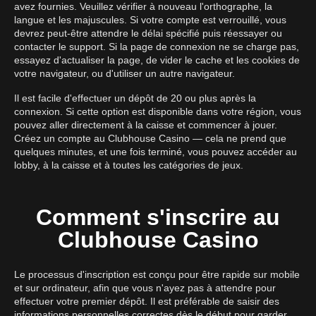
avez fournies. Veuillez vérifier à nouveau l'orthographe, la
langue et les majuscules. Si votre compte est verrouillé, vous
devrez peut-être attendre le délai spécifié puis réessayer ou
contacter le support. Si la page de connexion ne se charge pas,
essayez d'actualiser la page, de vider le cache et les cookies de
votre navigateur, ou d'utiliser un autre navigateur.
Il est facile d'effectuer un dépôt de 20 ou plus après la
connexion. Si cette option est disponible dans votre région, vous
pouvez aller directement à la caisse et commencer à jouer.
Créez un compte au Clubhouse Casino — cela ne prend que
quelques minutes, et une fois terminé, vous pouvez accéder au
lobby, à la caisse et à toutes les catégories de jeux.
Comment s'inscrire au
Clubhouse Casino
Le processus d'inscription est conçu pour être rapide sur mobile
et sur ordinateur, afin que vous n'ayez pas à attendre pour
effectuer votre premier dépôt. Il est préférable de saisir des
informations personnelles correctes dès le début pour garder