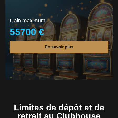
Gain maximum
55700 €
En savoir plus
Limites de dépôt et de
retrait au Clubhouse