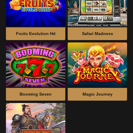
Fruits Evolution Hd
Safari Madness
Booming Seven
Magic Journey