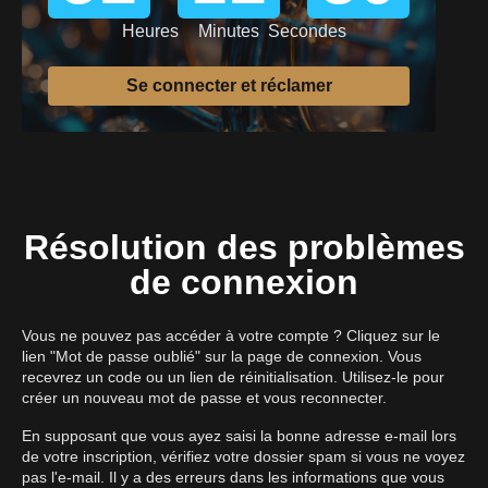
Heures
Minutes
Secondes
Se connecter et réclamer
Résolution des problèmes
de connexion
Vous ne pouvez pas accéder à votre compte ? Cliquez sur le
lien "Mot de passe oublié" sur la page de connexion. Vous
recevrez un code ou un lien de réinitialisation. Utilisez-le pour
créer un nouveau mot de passe et vous reconnecter.
En supposant que vous ayez saisi la bonne adresse e-mail lors
de votre inscription, vérifiez votre dossier spam si vous ne voyez
pas l'e-mail. Il y a des erreurs dans les informations que vous