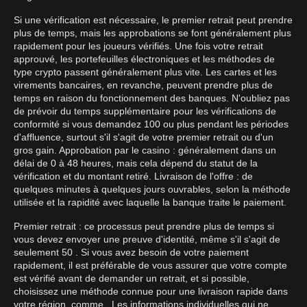
Si une vérification est nécessaire, le premier retrait peut prendre
plus de temps, mais les approbations se font généralement plus
rapidement pour les joueurs vérifiés. Une fois votre retrait
approuvé, les portefeuilles électroniques et les méthodes de
type crypto passent généralement plus vite. Les cartes et les
virements bancaires, en revanche, peuvent prendre plus de
temps en raison du fonctionnement des banques. N'oubliez pas
de prévoir du temps supplémentaire pour les vérifications de
conformité si vous demandez 100 ou plus pendant les périodes
d'affluence, surtout s'il s'agit de votre premier retrait ou d'un
gros gain. Approbation par le casino : généralement dans un
délai de 0 à 48 heures, mais cela dépend du statut de la
vérification et du montant retiré. Livraison de l'offre : de
quelques minutes à quelques jours ouvrables, selon la méthode
utilisée et la rapidité avec laquelle la banque traite le paiement.
Premier retrait : ce processus peut prendre plus de temps si
vous devez envoyer une preuve d'identité, même s'il s'agit de
seulement 50 . Si vous avez besoin de votre paiement
rapidement, il est préférable de vous assurer que votre compte
est vérifié avant de demander un retrait, et si possible,
choisissez une méthode connue pour une livraison rapide dans
votre région, comme . Les informations individuelles qui ne