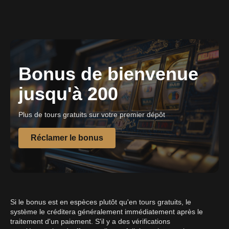
Bonus de bienvenue
jusqu'à 200
Plus de tours gratuits sur votre premier dépôt
Réclamer le bonus
Si le bonus est en espèces plutôt qu'en tours gratuits, le
système le créditera généralement immédiatement après le
traitement d'un paiement. S'il y a des vérifications