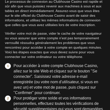
Le processus de connexion au Clubhouse Casino est rapide et
sûr afin que vous puissiez revenir aux machines à sous et aux
tables en direct immédiatement. Assurez-vous que vous êtes
sur le site officiel du Clubhouse Casino avant de saisir des
informations, et utilisez les mêmes informations de connexion
que celles que vous avez utilisées lors de votre inscription.
Vérifier votre mot de passe, vider le cache de votre navigateur
ou vous assurer que votre compte n'est pas temporairement
verrouillé résoudra généralement les problèmes que vous
rencontrez pour accéder à votre compte en quelques minutes.
Voici les étapes exactes que vous devez suivre pour vous
connecter sur votre ordinateur ou votre téléphone.
Pour accéder à votre compte Clubhouse Casino,
allez sur le site Web et cliquez sur le bouton "Se
connecter". Saisissez votre adresse e-mail
enregistrée (ou votre nom d'utilisateur, si vous en
avez un) et votre mot de passe, puis cliquez sur
"Confirmer" pour continuer.
Pour protéger votre solde et vos informations
personnelles, effectuez toutes les vérifications de
sécurité supplémentaires qui vous sont demandées