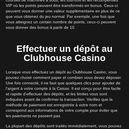
courses de machines à sous, les tournois et les récompenses
VIP où les points peuvent être transformés en bonus. Ceux-ci
peuvent vous donner une valeur supplémentaire en plus de ce
que vous obtenez du jeu normal. Par exemple, une fois que
vous atteignez un certain nombre de points, ceux-ci peuvent
vous donner des bonus à partir de 10.
Effectuer un dépôt au
Clubhouse Casino
Lorsque vous effectuez un dépôt au Clubhouse Casino, vous
pouvez choisir comment payer et combien vous devez déposer.
Une fois connecté, il ne faut que quelques clics pour ajouter de
l'argent à votre compte à la Caisse. Il est conçu pour être facile
et rapide d'effectuer des dépôts, et les limites vous sont
indiquées avant de confirmer la transaction. Vérifiez que la
méthode de paiement est enregistrée à votre nom et
correspond aux informations de votre compte pour éviter que
les paiements ne passent pas.
La plupart des dépôts sont traités immédiatement, vous pouvez