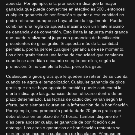
apuesta. Por ejemplo, si la promoción indica que la mayor
ganancia que puede convertirse en efectivo es 500 , entonces
cualquier ganancia de bonificación superior a esa cantidad no
podrá retirarse, aunque se haya obtenido legalmente. Puede
combinar una regla de apuesta máxima con un límite máximo
de ganancia y de conversión. Esto limita la apuesta más grande
que puede realizarse al jugar con ganancias de bonificación
procedentes de giros gratis. Si apuesta más de la cantidad
permitida, podría perder cualquier ganancia de ese momento.
Los giros gratis tienen una fecha de caducidad que comienza
cuando se acreditan o cuando se opta por ellos, según la
promoción. Si no cumple la fecha, pierde los giros.
Cualesquiera giros gratis que le queden se retiran de su cuenta
cuando se agota el temporizador. Cualquier ganancia de giros
gratis que no se haya apostado también puede caducar si la
oferta indica que las ganancias deben utilizarse dentro de un
plazo determinado. Las fechas de caducidad varían según la
oferta, pero siempre figuran en la información de la bonificación.
Por ejemplo, una promoción podría darle 20 giros gratis que
debe utilizar en un plazo de 72 horas. También dispone de 7
días para apostar cualquier ganancia de bonificación que
obtenga. Los giros o ganancias de bonificación restantes se
pierden si se incumple cualquiera de los plazos. Póngase en