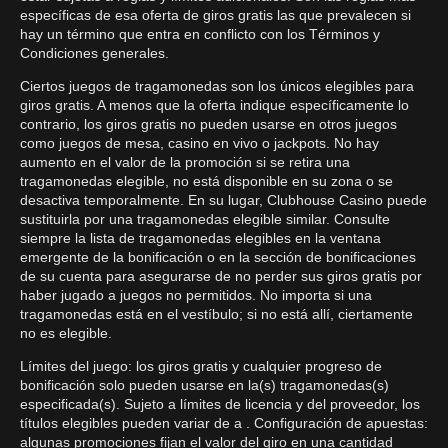
específicas de esa oferta de giros gratis las que prevalecen si
hay un término que entra en conflicto con los Términos y
Condiciones generales.
Ciertos juegos de tragamonedas son los únicos elegibles para
giros gratis. A menos que la oferta indique específicamente lo
contrario, los giros gratis no pueden usarse en otros juegos
como juegos de mesa, casino en vivo o jackpots. No hay
aumento en el valor de la promoción si se retira una
tragamonedas elegible, no está disponible en su zona o se
desactiva temporalmente. En su lugar, Clubhouse Casino puede
sustituirla por una tragamonedas elegible similar. Consulte
siempre la lista de tragamonedas elegibles en la ventana
emergente de la bonificación o en la sección de bonificaciones
de su cuenta para asegurarse de no perder sus giros gratis por
haber jugado a juegos no permitidos. No importa si una
tragamonedas está en el vestíbulo; si no está allí, ciertamente
no es elegible.
Límites del juego: los giros gratis y cualquier progreso de
bonificación solo pueden usarse en la(s) tragamonedas(s)
especificada(s). Sujeto a límites de licencia y del proveedor, los
títulos elegibles pueden variar de a . Configuración de apuestas:
algunas promociones fijan el valor del giro en una cantidad