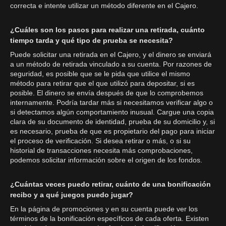
correcta e intente utilizar un método diferente en el Cajero.
¿Cuáles son los pasos para realizar una retirada, cuánto
tiempo tarda y qué tipo de prueba se necesita?
Puede solicitar una retirada en el Cajero, y el dinero se enviará
a un método de retirada vinculado a su cuenta. Por razones de
seguridad, es posible que se le pida que utilice el mismo
método para retirar que el que utilizó para depositar, si es
posible. El dinero se envía después de que lo comprobemos
internamente. Podría tardar más si necesitamos verificar algo o
si detectamos algún comportamiento inusual. Cargue una copia
clara de su documento de identidad, prueba de su domicilio y, si
es necesario, prueba de que es propietario del pago para iniciar
el proceso de verificación. Si desea retirar o más, o si su
historial de transacciones necesita más comprobaciones,
podemos solicitar información sobre el origen de los fondos.
¿Cuántas veces puedo retirar, cuánto de una bonificación
recibo y a qué juegos puedo jugar?
En la página de promociones y en su cuenta puede ver los
términos de la bonificación específicos de cada oferta. Existen