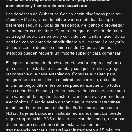
comisiones y tiempos de procesamiento
Los depósitos de Clubhouse Casino están diseñados para ser
rápidos y fáciles, y puede utilizar varios métodos de pago
diferentes según su lugar de residencia y el banco o proveedor
de monederos que utilice. Compruebe que el método de pago
está registrado a su nombre y coincide con la información de su
perfil de casino antes de añadir dinero a su cuenta. La mayoría
de las veces, el depósito mínimo es de 10, pero algunos
métodos pueden requerir un importe superior para comenzar.
El importe máximo de depósito puede variar según el método
que utilice, el estado de su cuenta y cualquier límite de juego
responsable que haya establecido. Consulte el cajero para
asegurarse de que el límite mostrado es correcto, antes de
enviar un pago. Diferentes países pueden aceptar o no todos
estos métodos de pago, pero la mayoría de los cajeros aceptan
una variedad de tarjetas, transferencias bancarias y monederos
electrónicos. Cuando estén disponibles, la banca instantánea
puede ser la forma más rápida de añadir dinero a su cuenta.
Notas: Tarjetas bancarias: instantáneo a unos minutos; puede
requerir aprobación 3DS o de la aplicación del banco; la cuenta
del monedero instantáneo debe estar a su nombre;
transferencia bancaria instantánea: instantáneo a 15 minutos;