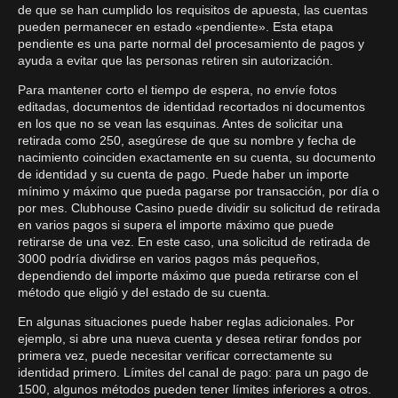
de que se han cumplido los requisitos de apuesta, las cuentas
pueden permanecer en estado «pendiente». Esta etapa
pendiente es una parte normal del procesamiento de pagos y
ayuda a evitar que las personas retiren sin autorización.
Para mantener corto el tiempo de espera, no envíe fotos
editadas, documentos de identidad recortados ni documentos
en los que no se vean las esquinas. Antes de solicitar una
retirada como 250, asegúrese de que su nombre y fecha de
nacimiento coinciden exactamente en su cuenta, su documento
de identidad y su cuenta de pago. Puede haber un importe
mínimo y máximo que pueda pagarse por transacción, por día o
por mes. Clubhouse Casino puede dividir su solicitud de retirada
en varios pagos si supera el importe máximo que puede
retirarse de una vez. En este caso, una solicitud de retirada de
3000 podría dividirse en varios pagos más pequeños,
dependiendo del importe máximo que pueda retirarse con el
método que eligió y del estado de su cuenta.
En algunas situaciones puede haber reglas adicionales. Por
ejemplo, si abre una nueva cuenta y desea retirar fondos por
primera vez, puede necesitar verificar correctamente su
identidad primero. Límites del canal de pago: para un pago de
1500, algunos métodos pueden tener límites inferiores a otros.