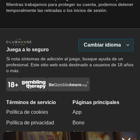
Mientras trabajamos para proteger su cuenta, podemos detener
temporalmente las retiradas o los inicios de sesión.
Cambiar idioma
Juega a lo seguro
Si nota síntomas de adicción al juego, busque ayuda de un
profesional. Este sitio web está destinado a usuarios de 18 años
o más.
Términos de servicio
Páginas principales
Política de cookies
App
Política de privacidad
Bono
Términos y condiciones
Código promocional