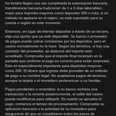
los fondos llegan una vez completada la autorización bancaria;
transferencia bancaria tradicional: de 1 a 3 días laborables;
mejor para importes mayores como depositar 500 o más; si un
método no aparece en el cajero, no está soportado para su
cuenta o región en este momento.
Entonces, en lugar de intentar depositar a través de un tercero,
elija una opción que ya esté disponible. Su banco o proveedor
de pagos puede cobrar comisiones por los depósitos, pero el
casino normalmente no lo hace. Según los términos, si hay una
comisión del proveedor, se deducirá del importe neto
acreditado. Compruebe que el importe final mostrado en la
pantalla que confirma el pago es correcto para evitar sorpresas.
Esto es especialmente importante para depósitos mayores
como 200. El dinero que ingrese debe proceder de un método
de pago a su nombre legal. No aceptamos pagos de terceros,
aunque la tarjeta o el monedero pertenezcan a un familiar.
Pagos pendientes o revertidos: si su banco rechaza una
transacción o la revierte posteriormente, el saldo del casino
puede modificarse para reflejarlo. En cuanto se aprueba el
pago, comienza el tiempo de procesamiento. Compruebe su
aplicación bancaria o la actividad de su monedero para
asegurarse de que se completaron todos los pasos de