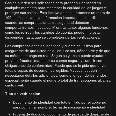
Casino pueden ser solicitados para probar su identidad en
cualquier momento para mantener la equidad de los juegos y
proteger sus saldos. Esto incluye antes de procesar un retiro de
100 o más, al cambiar información importante del perfil o
cuando las comprobaciones de seguridad detecten
comportamientos inusuales. Mientras tanto, algunas funciones,
como los retiros y los cambios de cuenta, pueden no estar
disponibles hasta que se completen ciertas verificaciones.
Las comprobaciones de identidad y cuenta se utilizan para
asegurarse de que usted es quien dice ser, dónde vive y de que
su método de pago es real. Según su y , esto puede ayudar a
prevenir fraudes, mantener su cuenta segura y cumplir con
obligaciones de conformidad. Puede que se le pida que envíe
fotos o copias de documentos legibles. A veces, pueden
necesitarse detalles adicionales, como el origen de los fondos,
especialmente cuando el número total de transacciones alcanza
cierto nivel.
Tipo de verificación:
Documento de identidad con foto emitido por el gobierno
para confirmar nombre, fecha de nacimiento e identidad
Prueba de domicilio: documento de prueba de domicilio de