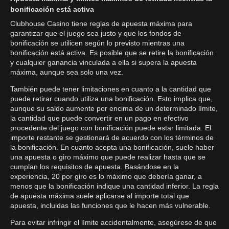
bonificación está activa
Clubhouse Casino tiene reglas de apuesta máxima para
garantizar que el juego sea justo y que los fondos de
bonificación se utilicen según lo previsto mientras una
bonificación está activa. Es posible que se retire la bonificación
y cualquier ganancia vinculada a ella si supera la apuesta
máxima, aunque sea solo una vez.
También puede tener limitaciones en cuanto a la cantidad que
puede retirar cuando utiliza una bonificación. Esto implica que,
aunque su saldo aumente por encima de un determinado límite,
la cantidad que puede convertir en un pago en efectivo
procedente del juego con bonificación puede estar limitada. El
importe restante se gestionará de acuerdo con los términos de
la bonificación. En cuanto acepta una bonificación, suele haber
una apuesta o giro máximo que puede realizar hasta que se
cumplan los requisitos de apuesta. Basándose en la
experiencia, 20 por giro es lo máximo que debería ganar, a
menos que la bonificación indique una cantidad inferior. La regla
de apuesta máxima suele aplicarse al importe total que
apuesta, incluidas las funciones que le hacen más vulnerable.
Para evitar infringir el límite accidentalmente, asegúrese de que