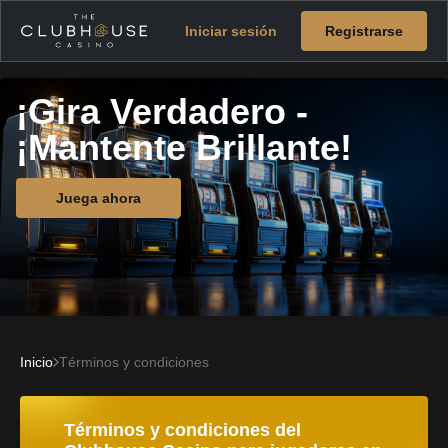
Iniciar sesión
Registrarse
¡Gira Verdadero -
¡Mantente Brillante!
Juega ahora
Inicio
Términos y condiciones
Términos y condiciones del