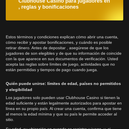
Clubhouse Casino para jugadores en
, reglas y bonificaciones
Estos términos y condiciones explican cómo abrir una cuenta,
cómo recibir y apostar bonificaciones, y cuándo es posible
retirar dinero. Antes de depositar , asegúrese de que los
jugadores de son elegibles y de que su información de coincide
con la que aparece en sus documentos de verificación. Usted
acepta las reglas sobre límites de juego, actividades que no
están permitidas y tiempos de pago cuando juega.
Quién puede unirse: límites de edad, países no permitidos
y elegibilidad
Los jugadores solo pueden usar Clubhouse Casino si tienen la
edad suficiente y están legalmente autorizados para apostar en
línea en su propio país. Al crear una cuenta, confirma que tiene
al menos la edad mínima y que su país le permite acceder al
sitio.