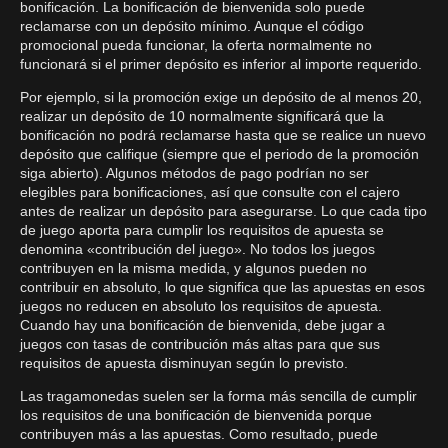
bonificación. La bonificación de bienvenida solo puede
reclamarse con un depósito mínimo. Aunque el código
promocional pueda funcionar, la oferta normalmente no
funcionará si el primer depósito es inferior al importe requerido.
Por ejemplo, si la promoción exige un depósito de al menos 20,
realizar un depósito de 10 normalmente significará que la
bonificación no podrá reclamarse hasta que se realice un nuevo
depósito que califique (siempre que el periodo de la promoción
siga abierto). Algunos métodos de pago podrían no ser
elegibles para bonificaciones, así que consulte con el cajero
antes de realizar un depósito para asegurarse. Lo que cada tipo
de juego aporta para cumplir los requisitos de apuesta se
denomina «contribución del juego». No todos los juegos
contribuyen en la misma medida, y algunos pueden no
contribuir en absoluto, lo que significa que las apuestas en esos
juegos no reducen en absoluto los requisitos de apuesta.
Cuando hay una bonificación de bienvenida, debe jugar a
juegos con tasas de contribución más altas para que sus
requisitos de apuesta disminuyan según lo previsto.
Las tragamonedas suelen ser la forma más sencilla de cumplir
los requisitos de una bonificación de bienvenida porque
contribuyen más a las apuestas. Como resultado, puede