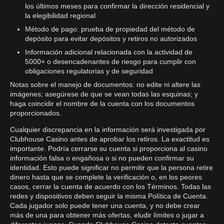
los últimos meses para confirmar la dirección residencial y
la elegibilidad regional
Método de pago: prueba de propiedad del método de
depósito para evitar depósitos y retiros no autorizados
Información adicional relacionada con la actividad de
5000+ o desencadenantes de riesgo para cumplir con
obligaciones regulatorias y de seguridad
Notas sobre el manejo de documentos: no edite ni altere las
imágenes; asegúrese de que se vean todas las esquinas; y
haga coincidir el nombre de la cuenta con los documentos
proporcionados.
Cualquier discrepancia en la información será investigada por
Clubhouse Casino antes de aprobar los retiros. La exactitud es
importante. Podría cerrarse su cuenta si proporciona al casino
información falsa o engañosa o si no pueden confirmar su
identidad. Esto puede significar no permitir que la persona retire
dinero hasta que se complete la verificación o, en los peores
casos, cerrar la cuenta de acuerdo con los Términos. Todas las
redes y dispositivos deben seguir la misma Política de Cuenta.
Cada jugador solo puede tener una cuenta, y no debe crear
más de una para obtener más ofertas, eludir límites o jugar a