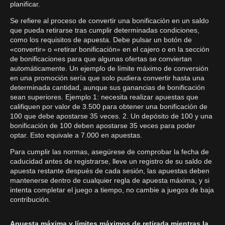
planificar.
Se refiere al proceso de convertir una bonificación en un saldo
que pueda retirarse tras cumplir determinadas condiciones,
como los requisitos de apuesta. Debe pulsar un botón de
«convertir» o «retirar bonificación» en el cajero o en la sección
de bonificaciones para que algunas ofertas se conviertan
automáticamente. Un ejemplo de límite máximo de conversión
en una promoción sería que solo pudiera convertir hasta una
determinada cantidad, aunque sus ganancias de bonificación
sean superiores. Ejemplo 1: necesita realizar apuestas que
califiquen por valor de 3.500 para obtener una bonificación de
100 que debe apostarse 35 veces. 2. Un depósito de 100 y una
bonificación de 100 deben apostarse 35 veces para poder
optar. Esto equivale a 7.000 en apuestas.
Para cumplir las normas, asegúrese de comprobar la fecha de
caducidad antes de registrarse, lleve un registro de su saldo de
apuesta restante después de cada sesión, las apuestas deben
mantenerse dentro de cualquier regla de apuesta máxima, y si
intenta completar el juego a tiempo, no cambie a juegos de baja
contribución.
Apuesta máxima y límites máximos de retirada mientras la