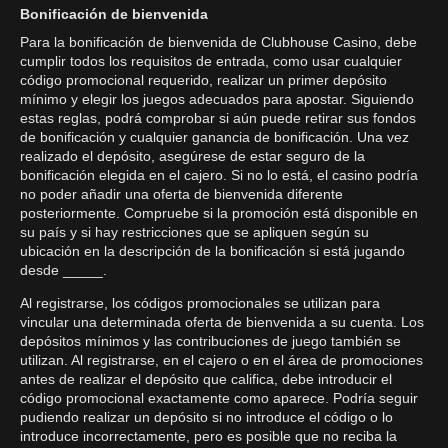
Bonificación de bienvenida
Para la bonificación de bienvenida de Clubhouse Casino, debe
cumplir todos los requisitos de entrada, como usar cualquier
código promocional requerido, realizar un primer depósito
mínimo y elegir los juegos adecuados para apostar. Siguiendo
estas reglas, podrá comprobar si aún puede retirar sus fondos
de bonificación y cualquier ganancia de bonificación. Una vez
realizado el depósito, asegúrese de estar seguro de la
bonificación elegida en el cajero. Si no lo está, el casino podría
no poder añadir una oferta de bienvenida diferente
posteriormente. Compruebe si la promoción está disponible en
su país y si hay restricciones que se apliquen según su
ubicación en la descripción de la bonificación si está jugando
desde _____.
Al registrarse, los códigos promocionales se utilizan para
vincular una determinada oferta de bienvenida a su cuenta. Los
depósitos mínimos y las contribuciones de juego también se
utilizan. Al registrarse, en el cajero o en el área de promociones
antes de realizar el depósito que califica, debe introducir el
código promocional exactamente como aparece. Podría seguir
pudiendo realizar un depósito si no introduce el código o lo
introduce incorrectamente, pero es posible que no reciba la