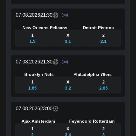
07.08.2026
21:30
New Orleans Pelicans
Detroit Pistons
1
X
2
1.9
3.1
2.1
07.08.2026
21:30
Brooklyn Nets
Philadelphia 76ers
1
X
2
1.85
3.2
2.05
07.08.2026
23:00
Ajax Amsterdam
Feyenoord Rotterdam
1
X
2
2
3.4
3