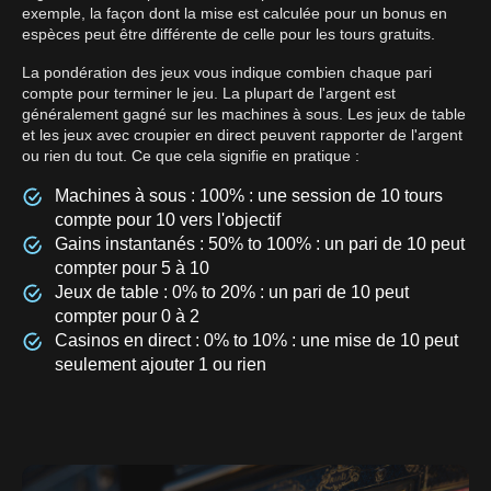
exemple, la façon dont la mise est calculée pour un bonus en
espèces peut être différente de celle pour les tours gratuits.
La pondération des jeux vous indique combien chaque pari
compte pour terminer le jeu. La plupart de l'argent est
généralement gagné sur les machines à sous. Les jeux de table
et les jeux avec croupier en direct peuvent rapporter de l'argent
ou rien du tout. Ce que cela signifie en pratique :
Machines à sous : 100% : une session de 10 tours
compte pour 10 vers l'objectif
Gains instantanés : 50% to 100% : un pari de 10 peut
compter pour 5 à 10
Jeux de table : 0% to 20% : un pari de 10 peut
compter pour 0 à 2
Casinos en direct : 0% to 10% : une mise de 10 peut
seulement ajouter 1 ou rien