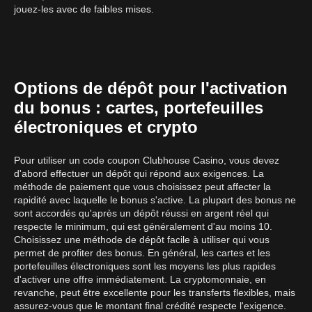
jouez-les avec de faibles mises.
Options de dépôt pour l'activation
du bonus : cartes, portefeuilles
électroniques et crypto
Pour utiliser un code coupon Clubhouse Casino, vous devez
d'abord effectuer un dépôt qui répond aux exigences. La
méthode de paiement que vous choisissez peut affecter la
rapidité avec laquelle le bonus s'active. La plupart des bonus ne
sont accordés qu'après un dépôt réussi en argent réel qui
respecte le minimum, qui est généralement d'au moins 10.
Choisissez une méthode de dépôt facile à utiliser qui vous
permet de profiter des bonus. En général, les cartes et les
portefeuilles électroniques sont les moyens les plus rapides
d'activer une offre immédiatement. La cryptomonnaie, en
revanche, peut être excellente pour les transferts flexibles, mais
assurez-vous que le montant final crédité respecte l'exigence.