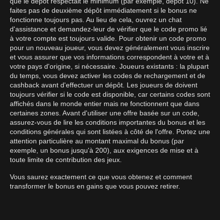
que le dépôt respectait le minimum (par exemple, dépôt 10). Ne
faites pas de deuxième dépôt immédiatement si le bonus ne
fonctionne toujours pas. Au lieu de cela, ouvrez un chat
d'assistance et demandez-leur de vérifier que le code promo lié
à votre compte est toujours valide. Pour obtenir un code promo
pour un nouveau joueur, vous devez généralement vous inscrire
et vous assurer que vos informations correspondent à votre et à
votre pays d'origine, si nécessaire. Joueurs existants : la plupart
du temps, vous devez activer les codes de rechargement et de
cashback avant d'effectuer un dépôt. Les joueurs de doivent
toujours vérifier si le code est disponible, car certains codes sont
affichés dans le monde entier mais ne fonctionnent que dans
certaines zones. Avant d'utiliser une offre basée sur un code,
assurez-vous de lire les conditions importantes du bonus et les
conditions générales qui sont listées à côté de l'offre. Portez une
attention particulière au montant maximal du bonus (par
exemple, un bonus jusqu'à 200), aux exigences de mise et à
toute limite de contribution des jeux.
Vous saurez exactement ce que vous obtenez et comment
transformer le bonus en gains que vous pouvez retirer.