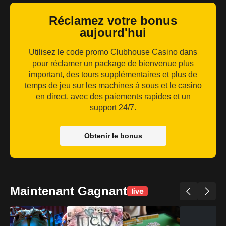
Réclamez votre bonus
aujourd'hui
Utilisez le code promo Clubhouse Casino dans
pour réclamer un package de bienvenue plus
important, des tours supplémentaires et plus de
temps de jeu sur les machines à sous et le casino
en direct, avec des paiements rapides et un
support 24/7.
Obtenir le bonus
Maintenant Gagnant