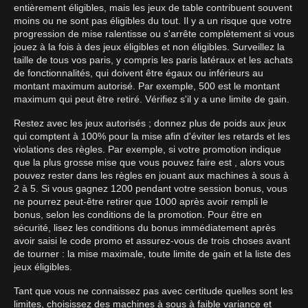
entièrement éligibles, mais les jeux de table contribuent souvent
moins ou ne sont pas éligibles du tout. Il y a un risque que votre
progression de mise ralentisse ou s'arrête complètement si vous
jouez à la fois à des jeux éligibles et non éligibles. Surveillez la
taille de tous vos paris, y compris les paris latéraux et les achats
de fonctionnalités, qui doivent être égaux ou inférieurs au
montant maximum autorisé. Par exemple, 500 est le montant
maximum qui peut être retiré. Vérifiez s'il y a une limite de gain.
Restez avec les jeux autorisés ; donnez plus de poids aux jeux
qui comptent à 100% pour la mise afin d'éviter les retards et les
violations des règles. Par exemple, si votre promotion indique
que la plus grosse mise que vous pouvez faire est , alors vous
pouvez rester dans les règles en jouant aux machines à sous à
2 à 5. Si vous gagnez 1200 pendant votre session bonus, vous
ne pourrez peut-être retirer que 1000 après avoir rempli le
bonus, selon les conditions de la promotion. Pour être en
sécurité, lisez les conditions du bonus immédiatement après
avoir saisi le code promo et assurez-vous de trois choses avant
de tourner : la mise maximale, toute limite de gain et la liste des
jeux éligibles.
Tant que vous ne connaissez pas avec certitude quelles sont les
limites, choisissez des machines à sous à faible variance et