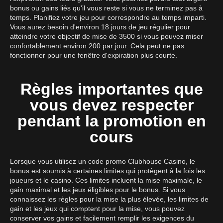
bonus ou gains liés qu'il vous reste si vous ne terminez pas à
temps. Planifiez votre jeu pour correspondre au temps imparti.
Vous aurez besoin d'environ 18 jours de jeu régulier pour
atteindre votre objectif de mise de 3500 si vous pouvez miser
confortablement environ 200 par jour. Cela peut ne pas
fonctionner pour une fenêtre d'expiration plus courte.
Règles importantes que
vous devez respecter
pendant la promotion en
cours
Lorsque vous utilisez un code promo Clubhouse Casino, le
bonus est soumis à certaines limites qui protègent à la fois les
joueurs et le casino. Ces limites incluent la mise maximale, le
gain maximal et les jeux éligibles pour le bonus. Si vous
connaissez les règles pour la mise la plus élevée, les limites de
gain et les jeux qui comptent pour la mise, vous pouvez
conserver vos gains et facilement remplir les exigences du