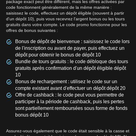
package exact peut être différent, mais les offres activées par
code fonctionnent généralement de la même manière :
saisissez le code, effectuez un dépôt éligible (souvent à partir
d'un dépôt 10), puis vous recevrez l'argent bonus ou les tours
gratuits dans votre compte. Le code promo fonctionne pour les
offres de bonus suivantes :
Bonus de dépôt de bienvenue : saisissez le code lors
de l'inscription ou avant de payer, puis effectuez un
dépôt pour obtenir le bonus de dépôt 10
Bundle de tours gratuits : le code débloque des tours
gratuits après confirmation d'un dépôt éligible dépôt
10
Bonus de rechargement : utilisez le code sur un
compte existant avant d'effectuer un dépôt dépôt 20
Offre de cashback : le code peut vous permettre de
participer à la période de cashback, puis les pertes
sont partiellement remboursées sous forme de fonds
bonus dépôt 10
Assurez-vous également que le code était sensible à la casse et